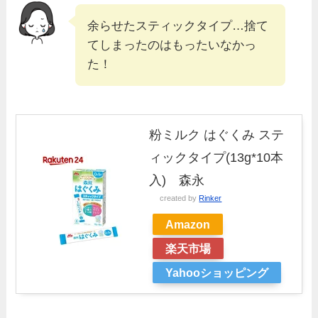
余らせたスティックタイプ…捨て
てしまったのはもったいなかっ
た！
粉ミルク はぐくみ ステ
ィックタイプ(13g*10本
入) 森永
created by
Rinker
Amazon
楽天市場
Yahooショッピング