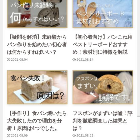
【疑問を解消】未経験から
【初心者向け】パンこね用
パン作りを始めたい初心者
ペストリーボードおすす
は何からすればいい？
め！素材別に特徴を解説
2021.08.04
2021.08.14
【手作り】食パン焼いたら
フスボンがまずいは嘘！評
大失敗したので理由を分
判を徹底調査した結果と
析！原因は4つでした。
は？
2021.08.09
2021.08.22