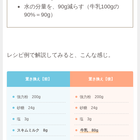
水の分量を、90g減らす（牛乳100gの
90%＝90g）
レシピ例で解説してみると、こんな感じ。
置き換え【前】
置き換え【後】
強力粉 200g
強力粉 200g
砂糖 24g
砂糖 24g
塩 3g
塩 3g
スキムミルク 8g
牛乳 80g